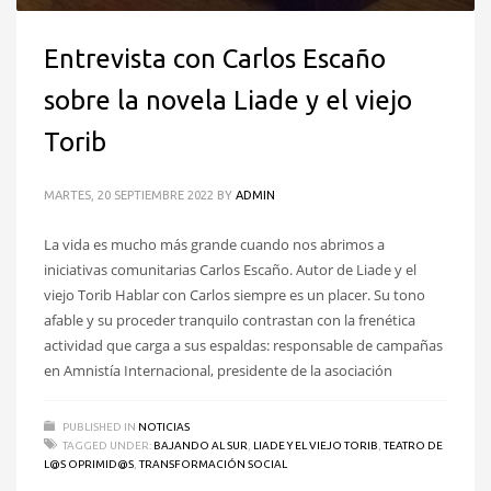
Entrevista con Carlos Escaño
sobre la novela Liade y el viejo
Torib
MARTES, 20 SEPTIEMBRE 2022
BY
ADMIN
La vida es mucho más grande cuando nos abrimos a
iniciativas comunitarias Carlos Escaño. Autor de Liade y el
viejo Torib Hablar con Carlos siempre es un placer. Su tono
afable y su proceder tranquilo contrastan con la frenética
actividad que carga a sus espaldas: responsable de campañas
en Amnistía Internacional, presidente de la asociación
PUBLISHED IN
NOTICIAS
TAGGED UNDER:
BAJANDO AL SUR
,
LIADE Y EL VIEJO TORIB
,
TEATRO DE
L@S OPRIMID@S
,
TRANSFORMACIÓN SOCIAL