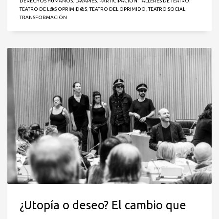
DERECHOS HUMANOS
,
LAVAPIÉS
,
PARTICIPACIÓN
,
TALLERES DE TEATRO
,
TEATRO DE L@S OPRIMID@S
,
TEATRO DEL OPRIMIDO
,
TEATRO SOCIAL
,
TRANSFORMACIÓN
¿Utopía o deseo? El cambio que