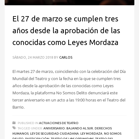
El 27 de marzo se cumplen tres
años desde la aprobación de las
conocidas como Leyes Mordaza
SÁBADO, 24 MARZO 2018
BY
CARLOS
El martes 27 de marzo, coincidiendo con la celebración del Día
Mundial del Teatro y con la fecha en la que se cumplen tres
años desde la aprobación de las conocidas como Leyes
Mordaza, la plataforma No Somos Delito denunciará este
tercer aniversario en un acto a las 19:00 horas en el Teatro del
Barrio.
PUBLISHED IN
ACTUACIONES DE TEATRO
TAGGED UNDER:
ANIVERSARIO
,
BAJANDO AL SUR
,
DERECHOS
HUMANOS
,
LEY DE SEGURIDAD CIUDADANA
,
LEY MORDAZA
,
NO SOMOS
DELITO
,
PARTICIPACIÓN
,
TEATRO DE L@S OPRIMID@S
,
TEATRO DEL