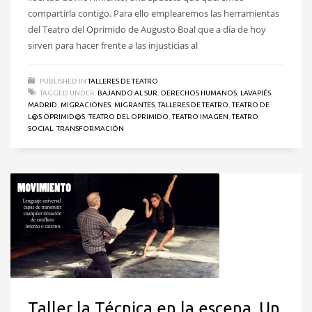
compartirla contigo. Para ello emplearemos las herramientas
del Teatro del Oprimido de Augusto Boal que a día de hoy
sirven para hacer frente a las injusticias al
PUBLISHED IN
TALLERES DE TEATRO
TAGGED UNDER:
BAJANDO AL SUR
,
DERECHOS HUMANOS
,
LAVAPIÉS
,
MADRID
,
MIGRACIONES
,
MIGRANTES
,
TALLERES DE TEATRO
,
TEATRO DE
L@S OPRIMID@S
,
TEATRO DEL OPRIMIDO
,
TEATRO IMAGEN
,
TEATRO
SOCIAL
,
TRANSFORMACIÓN
Taller la Técnica en la escena. Un