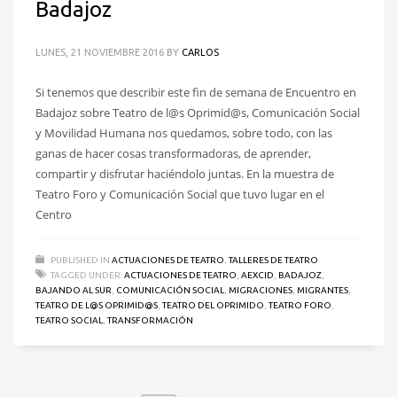
Badajoz
LUNES, 21 NOVIEMBRE 2016
BY
CARLOS
Si tenemos que describir este fin de semana de Encuentro en
Badajoz sobre Teatro de l@s Oprimid@s, Comunicación Social
y Movilidad Humana nos quedamos, sobre todo, con las
ganas de hacer cosas transformadoras, de aprender,
compartir y disfrutar haciéndolo juntas. En la muestra de
Teatro Foro y Comunicación Social que tuvo lugar en el
Centro
PUBLISHED IN
ACTUACIONES DE TEATRO
,
TALLERES DE TEATRO
TAGGED UNDER:
ACTUACIONES DE TEATRO
,
AEXCID
,
BADAJOZ
,
BAJANDO AL SUR
,
COMUNICACIÓN SOCIAL
,
MIGRACIONES
,
MIGRANTES
,
TEATRO DE L@S OPRIMID@S
,
TEATRO DEL OPRIMIDO
,
TEATRO FORO
,
TEATRO SOCIAL
,
TRANSFORMACIÓN