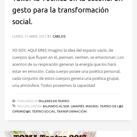
gesto para la transformación
social.
LUNES, 17 ABRIL 2017
BY
CARLOS
YO SOY, AQUÍ ERES Imagino la idea del espacio vacío, de
cuerpos que fluyen en él, piensan, sienten, se emocionan. Los
acentos de su respiración generan la energía que los hará
estar en emoción. Cada cuerpo posee una poética personal,
cada conjunto de estos cuerpos genera una poética grupal,
una atmósfera. Todos poseemos la capacidad
PUBLISHED IN
TALLERES DE TEATRO
TAGGED UNDER:
BAJANDO AL SUR
,
LAVAPIÉS
,
MADRID
,
TEATRO DE L@S
OPRIMID@S
,
TEATRO SOCIAL
,
TRANSFORMACIÓN