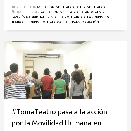
PUBLISHED IN
ACTUACIONES DE TEATRO
,
TALLERES DE TEATRO
TAGGED UNDER:
ACTUACIONES DE TEATRO
,
BAJANDO AL SUR
,
LAVAPIÉS
,
MADRID
,
TALLERES DE TEATRO
,
TEATRO DE L@S OPRIMID@S
,
TEATRO DEL OPRIMIDO
,
TEATRO SOCIAL
,
TRANSFORMACIÓN
#TomaTeatro pasa a la acción
por la Movilidad Humana en