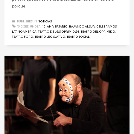
porque
PUBLISHED IN
NOTICIAS
TAGGED UNDER:
10
,
ANIVERSARIO
,
BAJANDO AL SUR
,
CELEBRAMOS
,
LATINOAMÉRICA
,
TEATRO DE L@S OPRIMID@S
,
TEATRO DEL OPRIMIDO
,
TEATRO FORO
,
TEATRO LEGISLATIVO
,
TEATRO SOCIAL