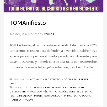
TOMAnifiesto
SÁBADO, 17 MAYO 2025
BY
CARLOS
TOMA el teatro, el cambio está en el relato Este mayo de 2025
tomaremos el teatro para defender la diversidad. Saldremos a
escena para romper con el miedo y el odio a lo diferente, para
sacar nuestra voz y ponerle cuerpo a la lucha por los derechos
humanos. Somos artistas, ¡si! Combativas, ¡también! El arte
PUBLISHED IN
ACTUACIONES DE TEATRO
,
NOTICIAS
,
TALLERES DE
TEATRO
TAGGED UNDER:
ACTUACIONES DE TEATRO
,
BAJANDO AL SUR
,
DERECHOS HUMANOS
,
LAVAPIÉS
,
PARTICIPACIÓN
,
TALLERES DE TEATRO
,
TEATRO DE L@S OPRIMID@S
,
TEATRO DEL OPRIMIDO
,
TEATRO SOCIAL
,
TRANSFORMACIÓN