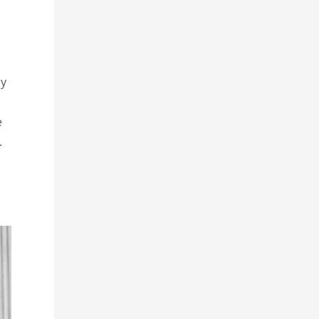
 y
e
.