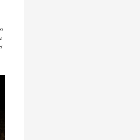
l
no
e
er