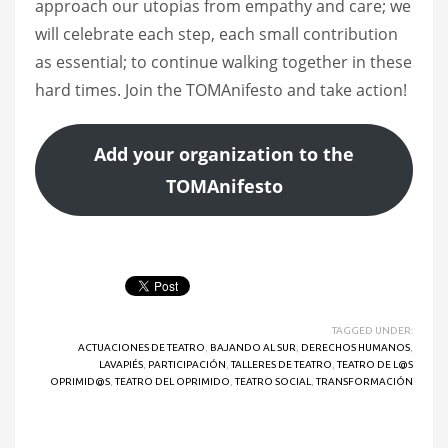
approach our utopias from empathy and care; we
will celebrate each step, each small contribution
as essential; to continue walking together in these
hard times. Join the TOMAnifesto and take action!
Add your organization to the
TOMAnifesto
TAGGED UNDER:
ACTUACIONES DE TEATRO
,
BAJANDO AL SUR
,
DERECHOS HUMANOS
,
LAVAPIÉS
,
PARTICIPACIÓN
,
TALLERES DE TEATRO
,
TEATRO DE L@S
OPRIMID@S
,
TEATRO DEL OPRIMIDO
,
TEATRO SOCIAL
,
TRANSFORMACIÓN