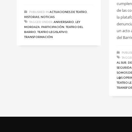
cumplen 
de las c
PUBLISHED IN
ACTUACIONES DE TEATRO
,
la plata
HISTORIAS
,
NOTICIAS
TAGGED UNDER:
ANIVERSARIO
,
LEY
denuncia
MORDAZA
,
PARTICIPACIÓN
,
TEATRO DEL
un acto a
BARRIO
,
TEATRO LEGISLATIVO
,
del Barri
TRANSFORMACIÓN
PUBLIS
TAGGE
AL SUR
,
DE
SEGURIDA
SOMOS DE
L@S OPRI
TEATRO LE
TRANSFO