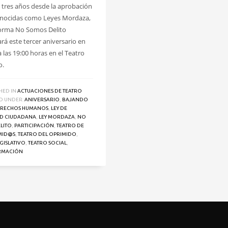
tres años desde la aprobación
onocidas como Leyes Mordaza,
forma No Somos Delito
rá este tercer aniversario en
 las 19:00 horas en el Teatro
o.
HED IN
ACTUACIONES DE TEATRO
D UNDER:
ANIVERSARIO
,
BAJANDO
RECHOS HUMANOS
,
LEY DE
D CIUDADANA
,
LEY MORDAZA
,
NO
LITO
,
PARTICIPACIÓN
,
TEATRO DE
MID@S
,
TEATRO DEL OPRIMIDO
,
GISLATIVO
,
TEATRO SOCIAL
,
RMACIÓN