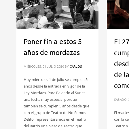
Poner fin a estos 5
El 2
años de mordazas
cump
desd
MIÉRCOLES, 01 JULIO 2020
BY
CARLOS
de l
Hoy miércoles 1 de julio se cumplen 5
como
años desde la entrada en vigor de la
Ley Mordaza. Para Bajando al Sur es
una fecha muy especial porque
SÁBADO, 
también se cumplen 5 años desde que
El marte
con el grupo de Teatro de No Somos
con la c
Delito, representáramos en el Teatro
Teatro y 
del Barrio una pieza de Teatro que