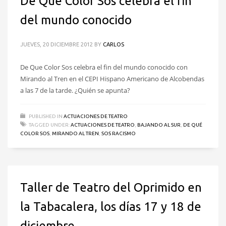
De Que Color Sos celebra el fin
del mundo conocido
JUEVES, 20 DICIEMBRE 2012
BY
CARLOS
De Que Color Sos celebra el fin del mundo conocido con
Mirando al Tren en el CEPI Hispano Americano de Alcobendas
a las 7 de la tarde. ¿Quién se apunta?
PUBLISHED IN
ACTUACIONES DE TEATRO
TAGGED UNDER:
ACTUACIONES DE TEATRO
,
BAJANDO AL SUR
,
DE QUÉ
COLOR SOS
,
MIRANDO AL TREN
,
SOS RACISMO
Taller de Teatro del Oprimido en
la Tabacalera, los días 17 y 18 de
diciembre