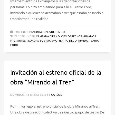
Internamiento de Extranjeros y las deportaciones de
personas. Lo hizo empleando para ello el Teatro Foro,
invitando a quienes se acercaban a ver qué estaba pasando a
transformar una realidad
PUBLISHED IN
ACTUACIONES DE TEATRO
TAGGED UNDER:
CAMPAÑA CIES NO
,
CIES
,
DERECHOS HUMANOS
,
MIGRANTES
,
REDADAS
,
SOS RACISMO
,
TEATRO DEL OPRIMIDO
,
TEATRO
FORO
Invitación al estreno oficial de la
obra “Mirando al Tren”
DOMINGO, 13 ENERO 2013
BY
CARLOS
Por fin ya llegó el estreno oficial de la obra Mirando al Tren.
Una obra de creación colectiva de nuestro grupo de teatro De