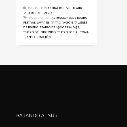
PUBLISHED IN
ACTUACIONES DE TEATRO
,
TALLERES DE TEATRO
TAGGED UNDER:
ACTUACIONES DE TEATRO
,
FESTIVAL
,
LAVAPIÉS
,
PARTICIPACIÓN
,
TALLERES
DE TEATRO
,
TEATRO DE L@S OPRIMID@S
,
TEATRO DEL OPRIMIDO
,
TEATRO SOCIAL
,
TOMA
,
TRANSFORMACIÓN
BAJANDO AL SUR