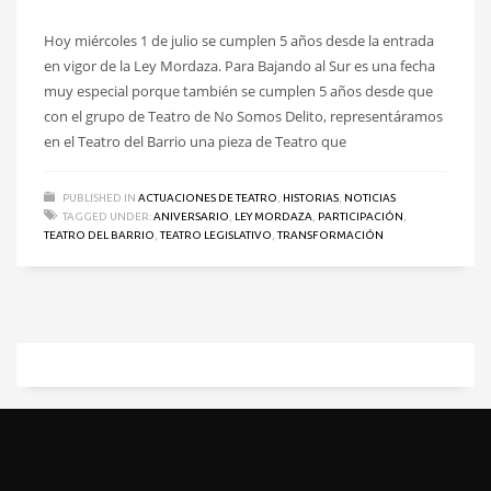
Hoy miércoles 1 de julio se cumplen 5 años desde la entrada
en vigor de la Ley Mordaza. Para Bajando al Sur es una fecha
muy especial porque también se cumplen 5 años desde que
con el grupo de Teatro de No Somos Delito, representáramos
en el Teatro del Barrio una pieza de Teatro que
PUBLISHED IN
ACTUACIONES DE TEATRO
,
HISTORIAS
,
NOTICIAS
TAGGED UNDER:
ANIVERSARIO
,
LEY MORDAZA
,
PARTICIPACIÓN
,
TEATRO DEL BARRIO
,
TEATRO LEGISLATIVO
,
TRANSFORMACIÓN